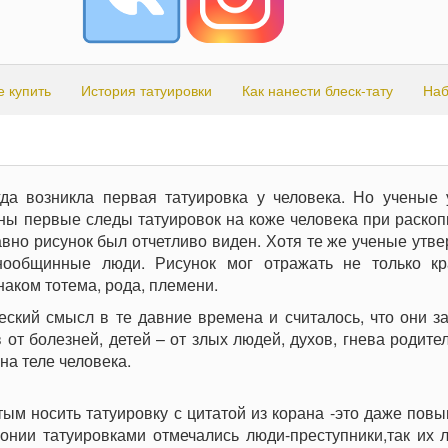
е купить
История татуировки
Как нанести блеск-тату
Наб
гда возникла первая татуировка у человека. Но ученые
ны первые следы татуировок на коже человека при раскоп
вно рисунок был отчетливо виден. Хотя те же ученые утве
ообщинные люди. Рисунок мог отражать не только кр
наком тотема, рода, племени.
еский смысл в те давние времена и считалось, что они 
в от болезней, детей – от злых людей, духов, гнева родите
на теле человека.
ым носить татуировку с цитатой из корана -это даже пов
онии татуировками отмечались люди-преступники,так их 