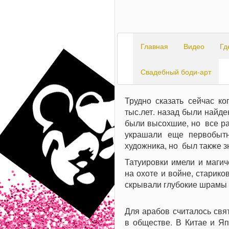
Главная
Видео
Гд
Свадебный боди-арт
Трудно сказать сейчас ко
тыс.лет. назад были найде
были высохшие, но все ра
украшали еще первобытн
художника, но был также з
Татуировки имели и магич
на охоте и войне, старико
скрывали глубокие шрамы 
Для арабов считалось свят
в обществе. В Китае и Яп