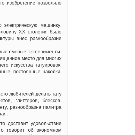
то изобретение позволяло
ю электрическую машинку.
оловину ХХ столетия было
льтуры внес разнообразие
мые смелые эксперименты,
священное место для многих
его искусства татуировок.
нные, постоянные наколки.
.
сто любителей делать тату
тов, глиттеров, блесков.
нту, разнообразна палитра
ная.
то доставит удовольствие
то говорит об экономном