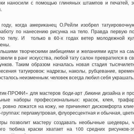
вки наносили с помощью глиняных штампов и печатей, э
.
году, когда американец О.Рейли изобрел татуировочну
работу по нанесению рисунка на тело. Правда первую п
по телу. И только в 60-х годах ветер молодежной ку
мены.
ольшими творческими амбициями и желаниями идти на са
звели в ранг искусства, любой тату салон превратился в 
нков. Таким образом началась новая стадия тысячилетн
есения татуировок: надрезы, наколы, рубцевание, време
осталось неизменным: человек всегда любил себя украшать
ик-ПРОФИ» для мастеров боди-арт ,бикини дизайна и про
ьные наборы профессиональных: красок, клея, трафаре
, ровно ложатся на кожу, не причиняют дискомфорта клие
-группах: перламутровая, флуоресцентная и обычная, цвет
тры позволит мастеру создавать необычные шедевры, ч
го тюбика краски хватает на 100 средних рисунков-э